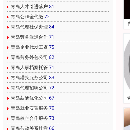
青岛人才引进落户
81
青岛公积金代缴
72
青岛代理社保办理
84
青岛劳务派遣合作
71
青岛企业代发工资
75
青岛劳务外包公司
82
青岛人事档案托管
71
青岛猎头服务公司
83
青岛代理招聘公司
72
青岛薪酬优化公司
67
青岛就业安置服务
70
青岛校企合作服务
73
青岛劳动关系挂靠
66