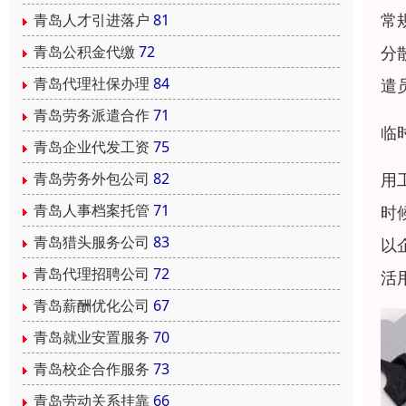
常
青岛人才引进落户
81
分
青岛公积金代缴
72
青岛代理社保办理
84
遣
青岛劳务派遣合作
71
临
青岛企业代发工资
75
用
青岛劳务外包公司
82
青岛人事档案托管
71
时
青岛猎头服务公司
83
以
青岛代理招聘公司
72
活
青岛薪酬优化公司
67
青岛就业安置服务
70
青岛校企合作服务
73
青岛劳动关系挂靠
66