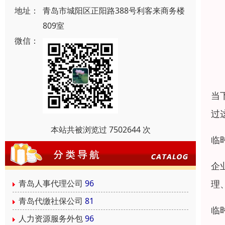
地址：
青岛市城阳区正阳路388号利客来商务楼
809室
微信：
当
过
本站共被浏览过 7502644 次
临
企
理
青岛人事代理公司
96
青岛代缴社保公司
81
临
人力资源服务外包
96