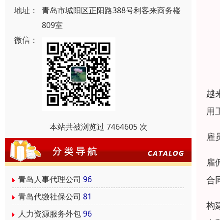
地址：
青岛市城阳区正阳路388号利客来商务楼
809室
微信：
越
用
本站共被浏览过 7464605 次
雇
雇
合
青岛人事代理公司
96
青岛代缴社保公司
81
构
人力资源服务外包
96