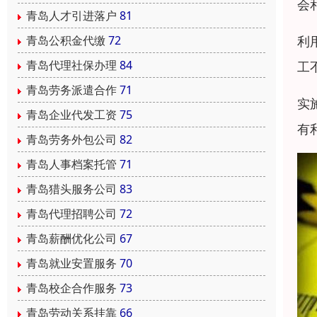
会
青岛人才引进落户
81
利
青岛公积金代缴
72
青岛代理社保办理
84
工
青岛劳务派遣合作
71
实
青岛企业代发工资
75
有
青岛劳务外包公司
82
青岛人事档案托管
71
青岛猎头服务公司
83
青岛代理招聘公司
72
青岛薪酬优化公司
67
青岛就业安置服务
70
青岛校企合作服务
73
青岛劳动关系挂靠
66