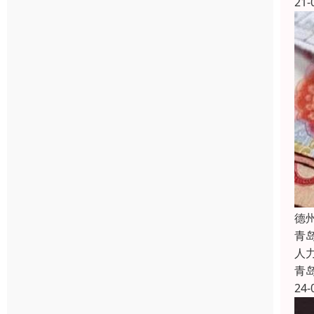
21-
德
青
人
青
24-