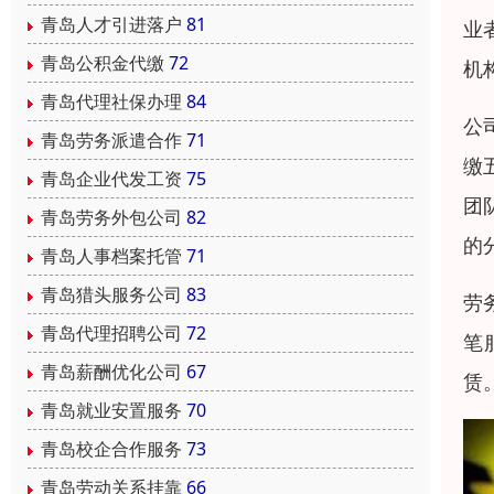
青岛人才引进落户
81
业
青岛公积金代缴
72
机
青岛代理社保办理
84
公
青岛劳务派遣合作
71
缴
青岛企业代发工资
75
团
青岛劳务外包公司
82
的
青岛人事档案托管
71
青岛猎头服务公司
83
劳
青岛代理招聘公司
72
笔
青岛薪酬优化公司
67
赁
青岛就业安置服务
70
青岛校企合作服务
73
青岛劳动关系挂靠
66