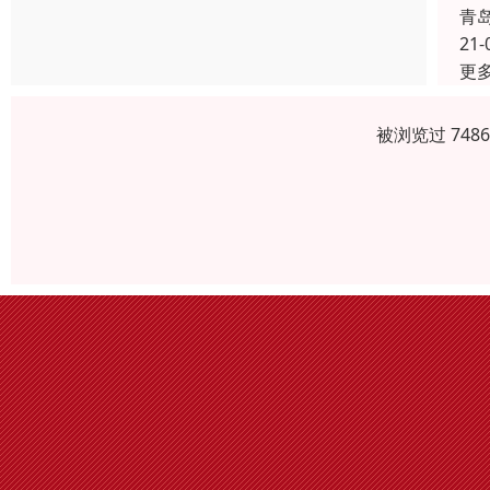
青
21-
更
被浏览过 748