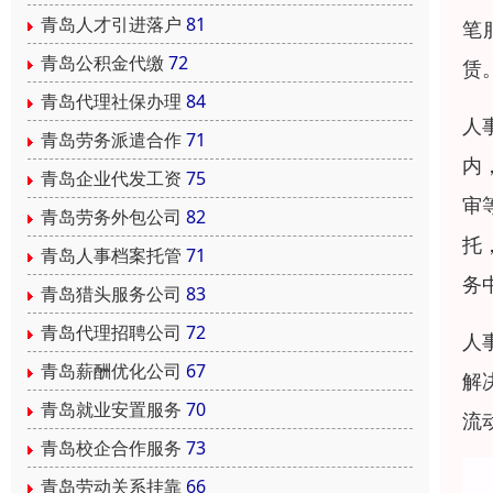
青岛人才引进落户
81
笔
青岛公积金代缴
72
赁
青岛代理社保办理
84
人
青岛劳务派遣合作
71
内
青岛企业代发工资
75
审
青岛劳务外包公司
82
托
青岛人事档案托管
71
务
青岛猎头服务公司
83
青岛代理招聘公司
72
人
青岛薪酬优化公司
67
解
青岛就业安置服务
70
流
青岛校企合作服务
73
青岛劳动关系挂靠
66