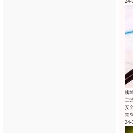
24-
聊
主
安
青
24-