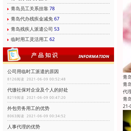
青岛员工关系挂靠
78
青岛代办残疾金减免
67
青岛残疾人派遣公司
53
临时用工灵活用工
62
公司用临时工派遣的原因
青
8126阅读 2021-06-09 00:52:48
青
代缴社保对企业及个人的好处
代
8219阅读 2021-06-09 00:47:20
青
21-
外包劳务用工的优势
8063阅读 2021-06-09 00:34:52
人事代理的优势