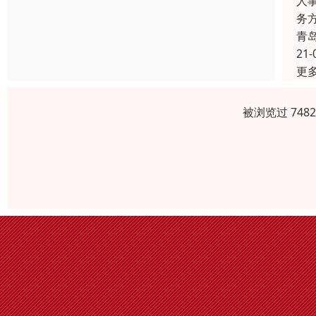
人
务
青
21-
更
被浏览过 748