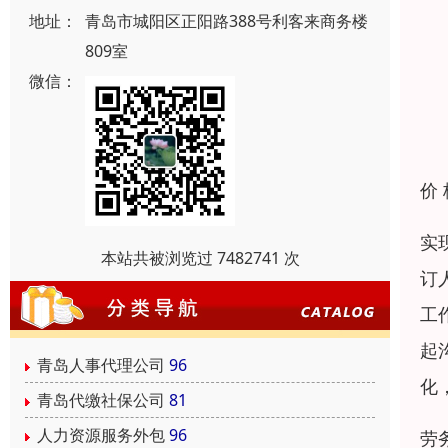
地址：
青岛市城阳区正阳路388号利客来商务楼
809室
微信：
价
实
本站共被浏览过 7482741 次
订
工
起
青岛人事代理公司
96
化
青岛代缴社保公司
81
人力资源服务外包
96
劳