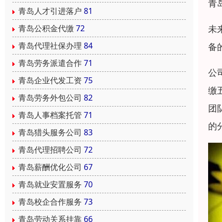
青
青岛人才引进落户
81
未
青岛公积金代缴
72
青岛代理社保办理
84
备
青岛劳务派遣合作
71
公
青岛企业代发工资
75
缴
青岛劳务外包公司
82
团
青岛人事档案托管
71
的
青岛猎头服务公司
83
青岛代理招聘公司
72
青岛薪酬优化公司
67
青岛就业安置服务
70
青岛校企合作服务
73
青岛劳动关系挂靠
66