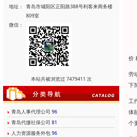
地址：
青岛市城阳区正阳路388号利客来商务楼
809室
微信：
价
劳
本站共被浏览过 7479411 次
下
工
体
青岛人事代理公司
96
青岛代缴社保公司
81
个
人力资源服务外包
96