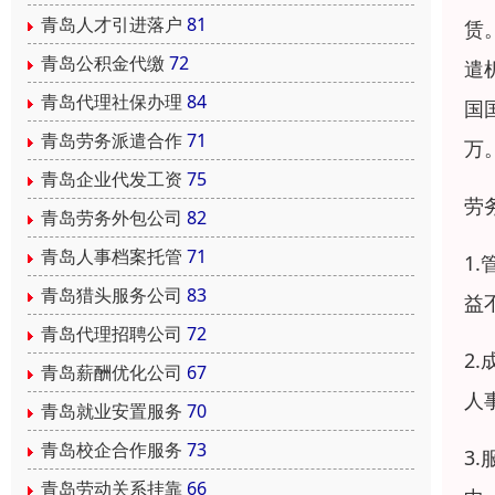
青岛人才引进落户
81
赁
青岛公积金代缴
72
遣
青岛代理社保办理
84
国
青岛劳务派遣合作
71
万
青岛企业代发工资
75
劳
青岛劳务外包公司
82
青岛人事档案托管
71
1
青岛猎头服务公司
83
益
青岛代理招聘公司
72
2
青岛薪酬优化公司
67
人
青岛就业安置服务
70
青岛校企合作服务
73
3
青岛劳动关系挂靠
66