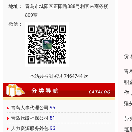
地址：
青岛市城阳区正阳路388号利客来商务楼
809室
微信：
价
青
本站共被浏览过 7464744 次
积
作
猎
青岛人事代理公司
96
青岛代缴社保公司
81
劳
人力资源服务外包
96
笔