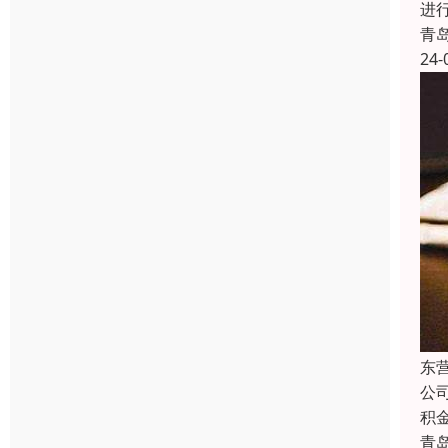
进
青
24-
东
公
积
青