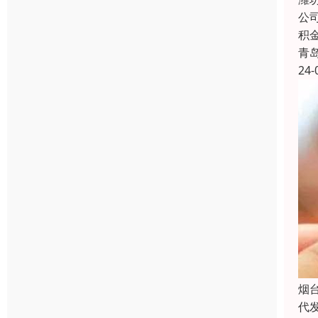
公
积
青
24-
烟
代