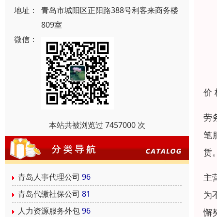
地址：
青岛市城阳区正阳路388号利客来商务楼
809室
微信：
价
劳
本站共被浏览过 7457000 次
笔
赁
主
青岛人事代理公司
96
青岛代缴社保公司
81
为
人力资源服务外包
96
懈