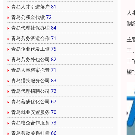
青岛人才引进落户
81
人
青岛公积金代缴
72
制
青岛代理社保办理
84
青岛劳务派遣合作
71
主
青岛企业代发工资
75
工
青岛劳务外包公司
82
工
青岛人事档案托管
71
望
青岛猎头服务公司
83
青岛代理招聘公司
72
青岛薪酬优化公司
67
青岛就业安置服务
70
青岛校企合作服务
73
青岛劳动关系挂靠
66