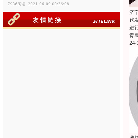
7936阅读 2021-06-09 00:36:08
济
代
进
青
24-
潍